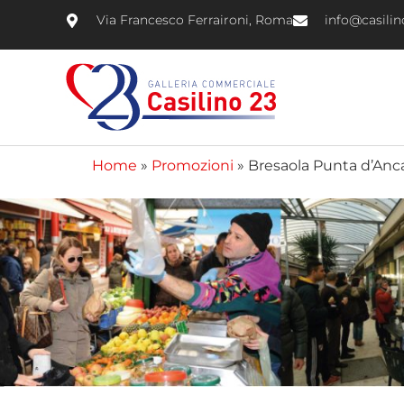
Via Francesco Ferraironi, Roma
info@casili
Home
»
Promozioni
»
Bresaola Punta d’Anca