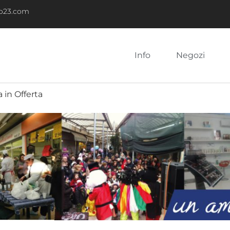
no23.com
Info
Negozi
 in Offerta