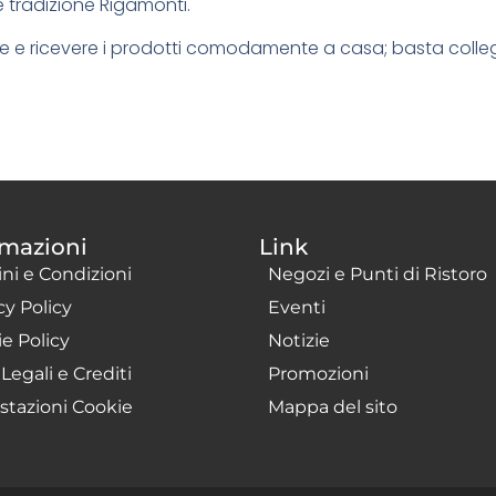
e tradizione Rigamonti.
 e ricevere i prodotti comodamente a casa; basta collega
rmazioni
Link
ni e Condizioni
Negozi e Punti di Ristoro
cy Policy
Eventi
e Policy
Notizie
Legali e Crediti
Promozioni
tazioni Cookie
Mappa del sito