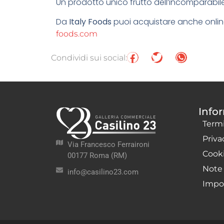
Un prodotto unico frutto dell’incomparabil
Da
Italy Foods
puoi acquistare anche online
foods.com
Condividi sui social:
Info
Termi
Priva
Via Francesco Ferraironi
Cooki
00177 Roma (RM)
Note 
info@casilino23.com
Impos