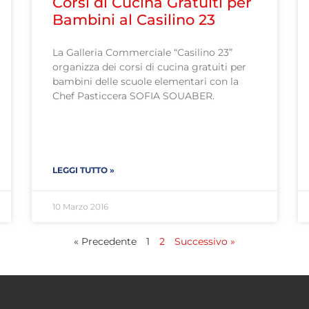
Corsi di Cucina Gratuiti per
Bambini al Casilino 23
La Galleria Commerciale “Casilino 23”
organizza dei corsi di cucina gratuiti per
bambini delle scuole elementari con la
Chef Pasticcera SOFIA SOUABER.
LEGGI TUTTO »
10 Marzo 2016
« Precedente
1
2
Successivo »