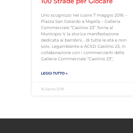
100 Strade per Giocare
Uno scugnizzo nel cuore 7 maggio 2016 –
Piazza San Gerardo a Majella – Galleria
Commerciale “Casilino 23” Torna al
Municipio V la storica manifestazione
dedicata ai bambini… di tutte le età e non
solo. Legambiente e ACSD Casilino 23, in
collaborazione con i commercianti della
Galleria Commerciale “Casilino 23”,
LEGGI TUTTO »
16 Aprile 2016