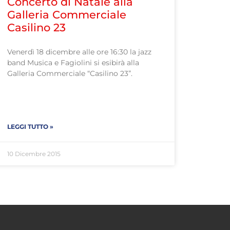
Concerto di Natale alla
Galleria Commerciale
Casilino 23
Venerdì 18 dicembre alle ore 16:30 la jazz
band Musica e Fagiolini si esibirà alla
Galleria Commerciale “Casilino 23”.
LEGGI TUTTO »
10 Dicembre 2015