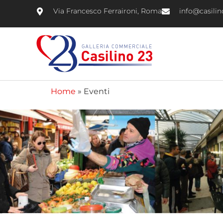
Via Francesco Ferraironi, Roma
info@casili
Home
»
Eventi