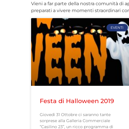
Vieni a far parte della nostra comunità di 
preparati a vivere momenti straordinari con
EVENTI
Festa di Halloween 2019
Giovedì 31 Ottobre ci saranno tante
sorprese alla Galleria Commerciale
“Casilino 23”, un ricco programma di