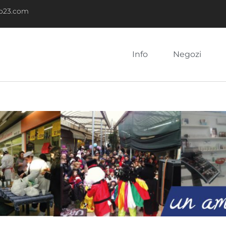
no23.com
Info
Negozi