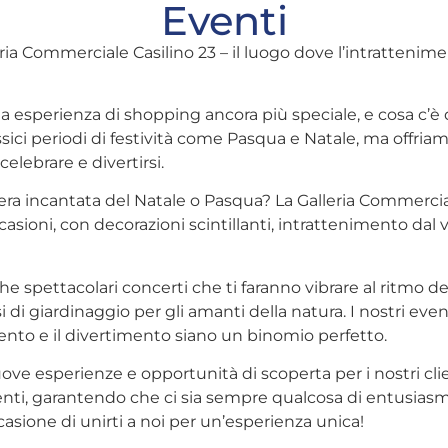
Eventi
leria Commerciale Casilino 23 – il luogo dove l’intratteni
ua esperienza di shopping ancora più speciale, e cosa c’è
assici periodi di festività come Pasqua e Natale, ma offria
lebrare e divertirsi.
ra incantata del Natale o Pasqua? La Galleria Commerciale
sioni, con decorazioni scintillanti, intrattenimento dal vi
spettacolari concerti che ti faranno vibrare al ritmo del
i di giardinaggio per gli amanti della natura. I nostri even
nto e il divertimento siano un binomio perfetto.
ve esperienze e opportunità di scoperta per i nostri cl
enti, garantendo che ci sia sempre qualcosa di entusias
asione di unirti a noi per un’esperienza unica!