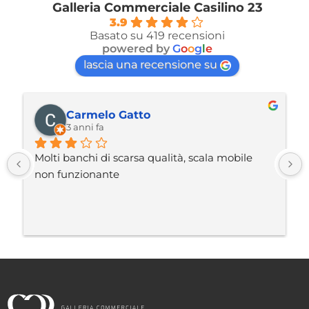
Galleria Commerciale Casilino 23
3.9
Basato su 419 recensioni
powered by
G
o
o
g
l
e
lascia una recensione su
Luca Scarnati
3 anni fa